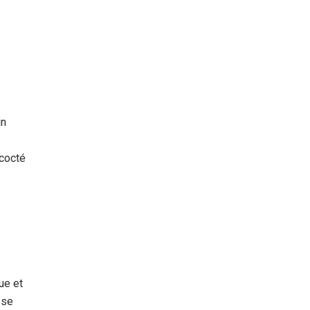
un
ncocté
ue et
 se