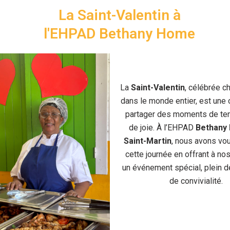
La Saint-Valentin à
l'EHPAD Bethany Home
La
Saint-Valentin
, célébrée 
dans le monde entier, est une
partager des moments de te
de joie. À l’EHPAD
Bethany
Saint-Martin
, nous avons vo
cette journée en offrant à no
un événement spécial, plein d
de convivialité.