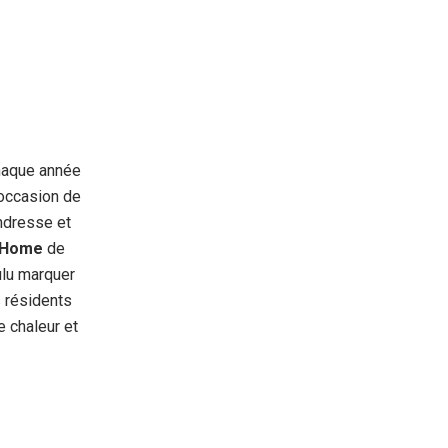
chaque année
 occasion de
ndresse et
 Home
de
ulu marquer
s résidents
e chaleur et