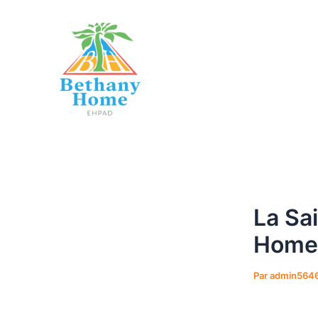
Aller
Navigation
au
des
contenu
articles
Bethany Home E
La Sa
Home
Par
admin564