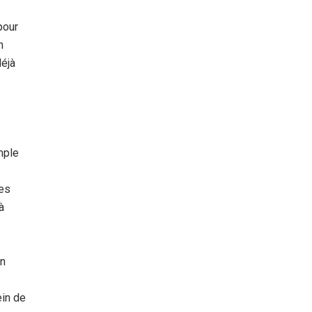
pour
n
déjà
mple
les
à
in
ein de