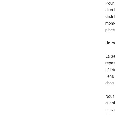
Pour 
direc
distr
momen
placé
Un m
La
Sa
repas
céléb
liens
chacu
Nous 
aussi
convi