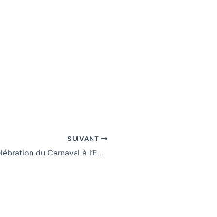
SUIVANT
La Célébration du Carnaval à l’EHPAD : Un Moment de Partage Intergénérationnel