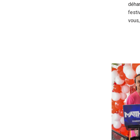
déhan
festi
vous,