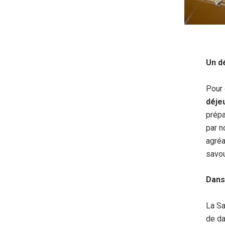
Un d
Pour 
déje
prépa
par n
agréa
savou
Dans
La Sa
de da